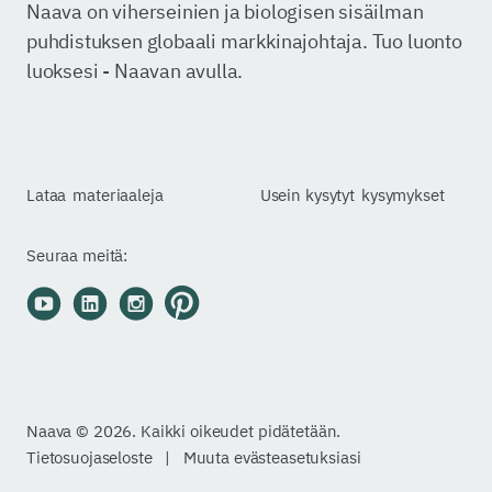
Naava on viherseinien ja biologisen sisäilman
puhdistuksen globaali markkinajohtaja. Tuo luonto
luoksesi - Naavan avulla.
Lataa
materiaaleja
Usein kysytyt
kysymykset
Seuraa meitä:
YouTube
LinkedIn
Instagram
Pinterest
Naava © 2026. Kaikki oikeudet pidätetään.
Tietosuojaseloste
|
Muuta evästeasetuksiasi