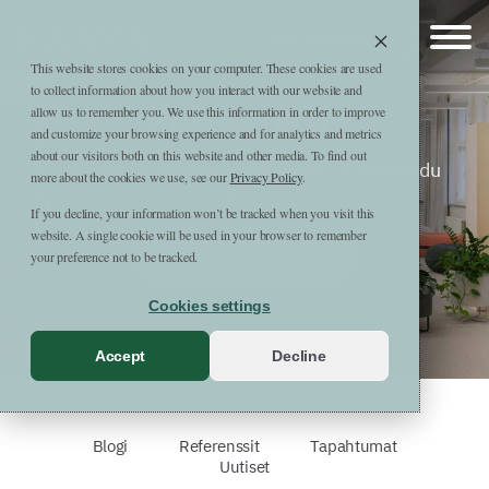
Siirry sisältöön
Naava
Ota yhteyttä
This website stores cookies on your computer. These cookies are used
to collect information about how you interact with our website and
Referenssit
allow us to remember you. We use this information in order to improve
and customize your browsing experience and for analytics and metrics
about our visitors both on this website and other media. To find out
Lue asiakkaidemme kokemuksia ja inspiroidu
more about the cookies we use, see our
Privacy Policy
.
tiloista
If you decline, your information won’t be tracked when you visit this
website. A single cookie will be used in your browser to remember
your preference not to be tracked.
Tilaa uutiskirjeemme
Cookies settings
Accept
Decline
Blogi
Referenssit
Tapahtumat
Uutiset