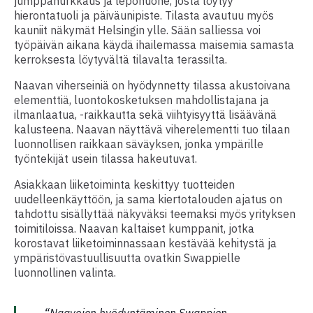
jumppanurkkaus ja lepohuone, josta löytyy
hierontatuoli ja päiväunipiste. Tilasta avautuu myös
kauniit näkymät Helsingin ylle. Sään salliessa voi
työpäivän aikana käydä ihailemassa maisemia samasta
kerroksesta löytyvältä tilavalta terassilta.
Naavan viherseiniä on hyödynnetty tilassa akustoivana
elementtiä, luontokosketuksen mahdollistajana ja
ilmanlaatua, -raikkautta sekä viihtyisyyttä lisäävänä
kalusteena. Naavan näyttävä viherelementti tuo tilaan
luonnollisen raikkaan säväyksen, jonka ympärille
työntekijät usein tilassa hakeutuvat.
Asiakkaan liiketoiminta keskittyy tuotteiden
uudelleenkäyttöön, ja sama kiertotalouden ajatus on
tahdottu sisällyttää näkyväksi teemaksi myös yrityksen
toimitiloissa. Naavan kaltaiset kumppanit, jotka
korostavat liiketoiminnassaan kestävää kehitystä ja
ympäristövastuullisuutta ovatkin Swappielle
luonnollinen valinta.