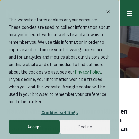
This website stores cookies on your computer.
Swappie
These cookies are used to collect information about
how you interact with our website and allow us to
remember you. We use this information in order to
improve and customize your browsing experience
and for analytics and metrics about our visitors both
on this website and other media. To find out more
about the cookies we use, see our
Privacy Policy
.
If you decline, your information won’t be tracked
when you visit this website. A single cookie will be
used in your browser to remember your preference
not to be tracked.
Naavan viherseinät luovat luonnonläheisen
Cookies settings
ja viihtyisän tunnelman lounge-henkiseen
Accept
Decline
tilaan, jossa työntekijät kohtaavat toisiaan
taukojen ja työn lomassa. Viherseinät