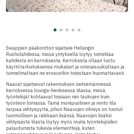
Swappien pääkonttori sijaitsee Helsingin
Ruoholahdessa, missä yrityksellä löytyy toimitilaa
kahdesta eri kerroksesta. Kerroksista ollaan luotu
käyttötarkoituksensa mukaiset ja ominaisuuksiltaan ja
tunnelmaltaan ne eroavatkin toisistaan huomattavasti.
Naavat sijaitsevat rakennuksen seitsemännessä
kerroksessa lounge-henkisessä tilassa, missä
työntekijät kohtaavat toisiaan niin taukojen kuin
työnteon lomassa. Tämä monipuolinen ja rento tila
tarjoaa viihtyisyyttä, johon Naavojen vihreys on tuonut
luonnollisen ja raikkaan lisänsä. Naavojen lisäksi
viihtyisästä tilasta löytyy myös muita työntekijöiden
palautumista tukevia elementtejä, kuten