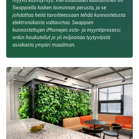
myyvä kasvuyritys. Kiertotalouden edistäminen on
Swappiella kaiken toiminnan perusta, ja se
johdattaa heitä tavoitteessaan tehdä kunnostetusta
elektroniikasta valtavirtaa. Swappien
kunnostettujen iPhonejen osto- ja myyntiprosessi
onkin houkutellut jo yli miljoonaa tyytyväistä
asiakasta ympäri maailman.